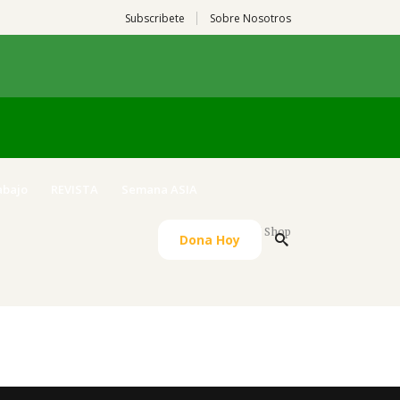
Subscribete
Sobre Nosotros
abajo
REVISTA
Semana ASIA
ASIA Gremial
/
Shop
Dona Hoy