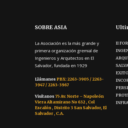
SOBRE ASIA
Ulti
La Asociación es la más grande y
II FO
primera organización gremial de
INGEN
Ingenieros y Arquitectos en El
ARQU
Salvador, fundada en 1929
SALV
EXITO
Llámanos
PBX: 2263-3905 / 2263-
INCO
3947 / 2263-3967
PERS
PROY
Visítanos
75 Av. Norte – Napoleón
Viera Altamirano No 632 , Col
INFR
Escalón , Distrito 3 San Salvador, El
Salvador , C.A.