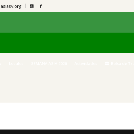
siasv.org
o
Locales
SEMANA ASIA 2026
Actividades
Bolsa de Tr