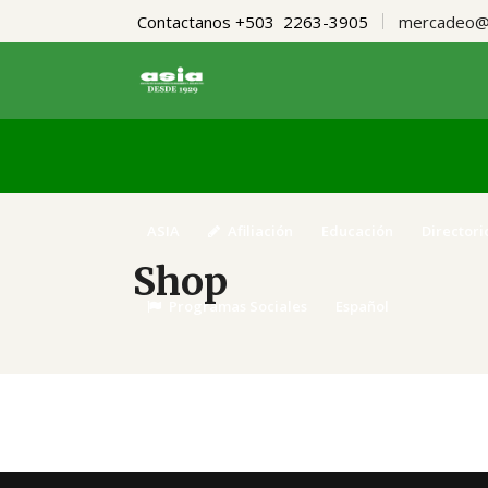
Contactanos +503 2263-3905
mercadeo@a
ASIA
Afiliación
Educación
Directori
Shop
Programas Sociales
Español