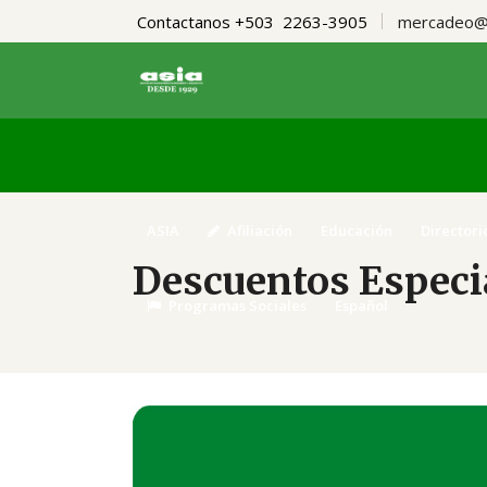
Contactanos +503 2263-3905
mercadeo@a
ASIA
Afiliación
Educación
Directori
Descuentos Especia
Programas Sociales
Español