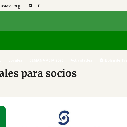
siasv.org
o
Locales
SEMANA ASIA 2026
Actividades
Bolsa de Tr
les para socios