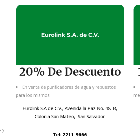
20% De Descuento
En venta de purificadores de agua y repuestos
para los mismos.
méd
Eurolink S.A de C.V., Avenida la Paz No. 48-B,
Colonia San Mateo, San Salvador
s y
Tel: 2211-9666