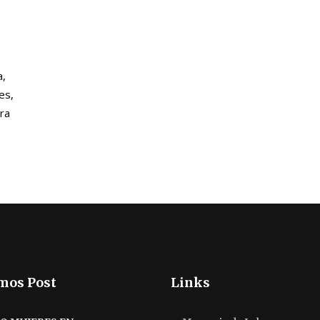
a,
es,
ara
mos Post
Links